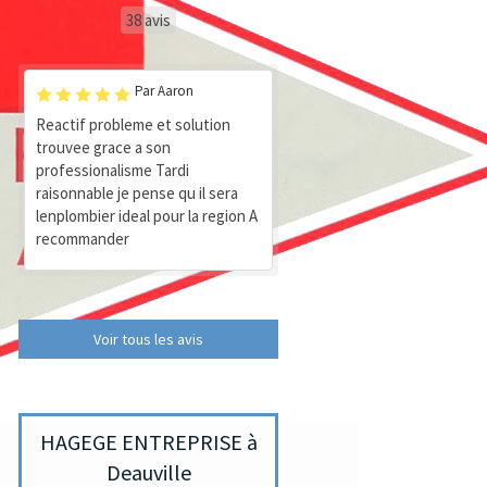
38 avis
Par Aaron
Reactif probleme et solution
trouvee grace a son
professionalisme Tardi
raisonnable je pense qu il sera
lenplombier ideal pour la region A
recommander
Voir tous les avis
HAGEGE ENTREPRISE à
Deauville