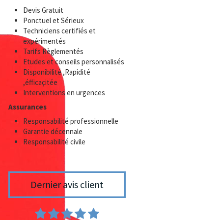
Devis Gratuit
Ponctuel et Sérieux
Techniciens certifiés et
expérimentés
Tarifs Règlementés
Etudes et conseils personnalisés
Disponibilité ,Rapidité
,éfficaçitée
Interventions en urgences
Assurances
Responsabilité professionnelle
Garantie décennale
Responsabilité civile
Dernier avis client