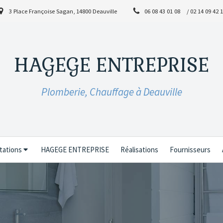
3 Place Françoise Sagan, 14800 Deauville
06 08 43 01 08
/ 02 14 09 42 
HAGEGE ENTREPRISE
Plomberie, Chauffage à Deauville
tations
HAGEGE ENTREPRISE
Réalisations
Fournisseurs