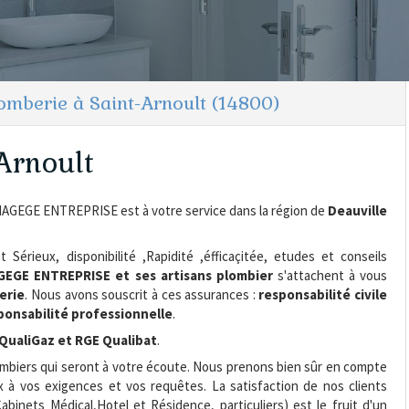
mberie à Saint-Arnoult (14800)
Arnoult
HAGEGE ENTREPRISE est à votre service dans la région de
Deauville
Sérieux, disponibilité ,Rapidité ,éfficaçitée, etudes et conseils
GEGE ENTREPRISE et ses artisans plombier
s'attachent à vous
erie
. Nous avons souscrit à ces assurances :
responsabilité civile
ponsabilité professionnelle
.
 QualiGaz et RGE Qualibat
.
mbiers qui seront à votre écoute. Nous prenons bien sûr en compte
 à vos exigences et vos requêtes. La satisfaction de nos clients
abinets Médical,Hotel et Résidence, particuliers) est le fruit d'un