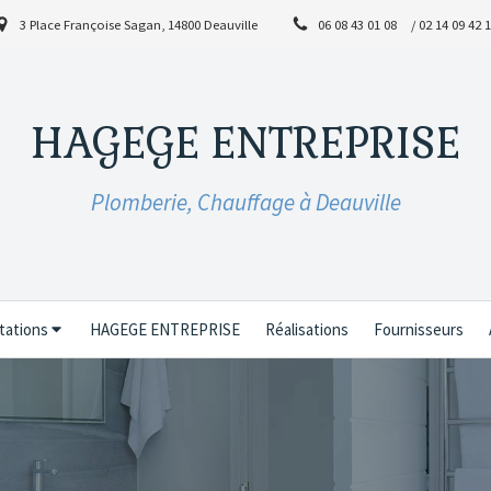
3 Place Françoise Sagan, 14800 Deauville
06 08 43 01 08
/ 02 14 09 42 
HAGEGE ENTREPRISE
Plomberie, Chauffage à Deauville
tations
HAGEGE ENTREPRISE
Réalisations
Fournisseurs