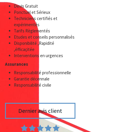
Devis Gratuit
Ponctuel et Sérieux
Techniciens certifiés et
expérimentés
Tarifs Règlementés
Etudes et conseils personnalisés
Disponibilité ,Rapidité
,éfficaçitée
Interventions en urgences
Assurances
Responsabilité professionnelle
Garantie décennale
Responsabilité civile
Dernier avis client