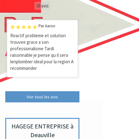
38 avis
Par Aaron
Reactif probleme et solution
trouvee grace a son
professionalisme Tardi
raisonnable je pense qu il sera
lenplombier ideal pour la region A
recommander
Voir tous les avis
HAGEGE ENTREPRISE à
Deauville