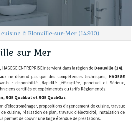
uisine à Blonville-sur-Mer (14910)
ville-sur-Mer
, HAGEGE ENTREPRISE intervient dans la région de
Deauville (14)
.
avaux ne dépend pas que des compétences techniques,
HAGEGE
nts : disponibilité ,Rapidité ,éfficaçitée, ponctuel et Sérieux,
hniciens certifiés et expérimentés ou tarifs Règlementés.
an, RGE Qualibat et RGE QualiGaz
.
ation d’électroménager, propositions d'agencement de cuisine, travaux
cuisine, réalisation de plan, travaux d'électricité, installation de
us permet de couvrir une large étendue de prestations.